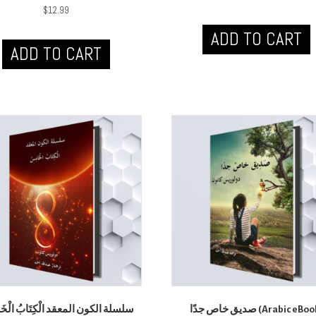
$
12.99
ADD TO CART
ADD TO CART
صديق خاص جدًا (Arabic eBook)
سلسلة الكون المعقد الْكِتَابُ الْخَ