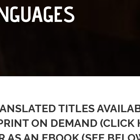
ANGUAGES
ANSLATED TITLES AVAILA
 PRINT ON DEMAND (
CLICK
R AS AN EBOOK (SEE BELO