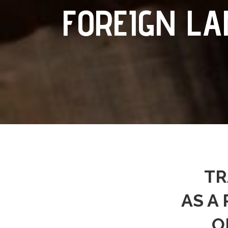
FOREIGN L
TR
AS A
O