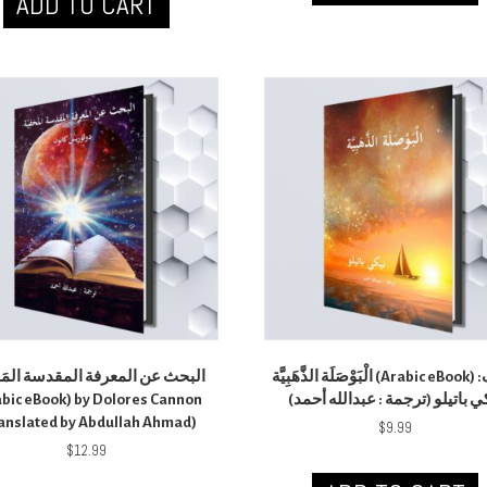
ADD TO CART
الْبَوْصَلَة الذَّهَبِيَّة (Arabic eBook) تأليف:
البحث عن المعرفة المقدسة المَخف
abic eBook) by Dolores Cannon
كي باتيلو (ترجمة : عبدالله أحمد
anslated by Abdullah Ahmad)
$
9.99
$
12.99