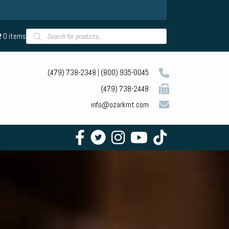
Products
0 items
search
(479) 738-2348
|
(800) 935-0045
(479) 738-2448
info@ozarkmt.com