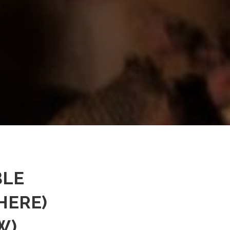
BLE
 HERE
)
W)