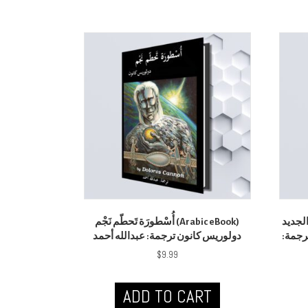
عي الجديد
أُسْطورَة تَحطّم نَجْم (Arabic eBook)
ترجمة
دولوريس كانون ترجمة: عبدالله أحمد
$
9.99
ADD TO CART