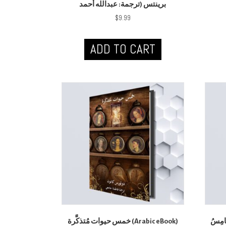
برينتس (ترجمة: عبدالله أحمد
$
9.99
ADD TO CART
امِسُ
خمس حيوات مُتذكَّرة (Arabic eBook)