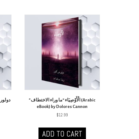
‫الْأَوْصِيَاء “ما وراء الاختطاف”‬ (Arabic
eBook) by Dolores Cannon
$
12.99
ADD TO CART