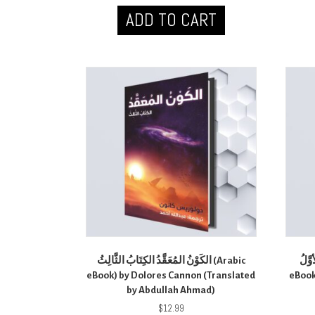
ADD TO CART
أوَّلُ
الكَوْنُ المُعَقَّدُ الكِتَابُ الثَّالِثُ (Arabic
eBook) by Dolores Cannon (Translated
eBook) دولوريس كانون (Transl
by Abdullah Ahmad)
$
12.99