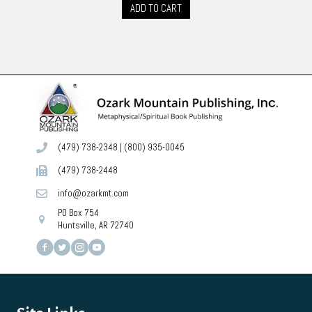
ADD TO CART
(479) 738-2348
|
(800) 935-0045
(479) 738-2448
info@ozarkmt.com
PO Box 754
Huntsville, AR 72740