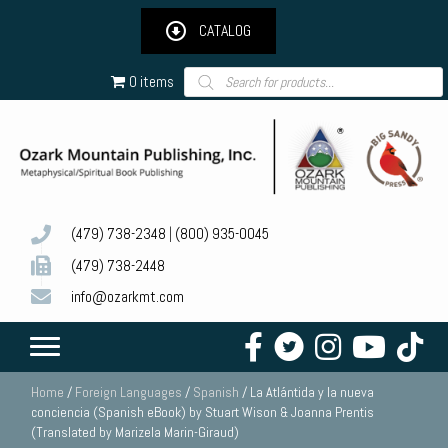
CATALOG
Products
0 items
search
(479) 738-2348
|
(800) 935-0045
(479) 738-2448
info@ozarkmt.com
Home
/
Foreign Languages
/
Spanish
/ La Atlántida y la nueva
conciencia (Spanish eBook) by Stuart Wison & Joanna Prentis
(Translated by Marizela Marin-Giraud)