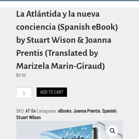
La Atlántida y la nueva
conciencia (Spanish eBook)
by Stuart Wison & Joanna
Prentis (Translated by
Marizela Marin-Giraud)
$
9.99
La
ADD TO CART
Atlántida
y
la
SKU:
AT-Se
Categories:
eBooks
,
Joanna Prentis
,
Spanish
,
nueva
Stuart Wilson
conciencia
(Spanish
eBook)