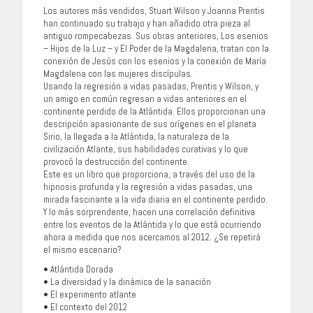
Los autores más vendidos, Stuart Wilson y Joanna Prentis
han continuado su trabajo y han añadido otra pieza al
antiguo rompecabezas. Sus obras anteriores, Los esenios
– Hijos de la Luz – y El Poder de la Magdalena, tratan con la
conexión de Jesús con los esenios y la conexión de María
Magdalena con las mujeres discípulas.
Usando la regresión a vidas pasadas, Prentis y Wilson, y
un amigo en común regresan a vidas anteriores en el
continente perdido de la Atlántida. Ellos proporcionan una
descripción apasionante de sus orígenes en el planeta
Sirio, la llegada a la Atlántida, la naturaleza de la
civilización Atlante, sus habilidades curativas y lo que
provocó la destrucción del continente.
Este es un libro que proporciona, a través del uso de la
hipnosis profunda y la regresión a vidas pasadas, una
mirada fascinante a la vida diaria en el continente perdido.
Y lo más sorprendente, hacen una correlación definitiva
entre los eventos de la Atlántida y lo que está ocurriendo
ahora a medida que nos acercamos al 2012. ¿Se repetirá
el mismo escenario?
• Atlántida Dorada
• La diversidad y la dinámica de la sanación
• El experimento atlante
• El contexto del 2012