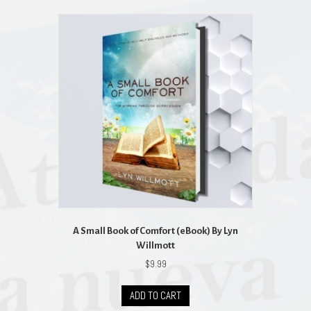
A Small Book of Comfort (eBook) By Lyn
Willmott
$
9.99
ADD TO CART