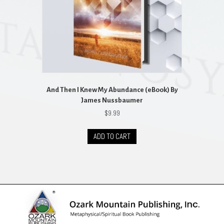
And Then I Knew My Abundance (eBook) By
James Nussbaumer
$
9.99
ADD TO CART