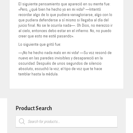
El siguiente pensamiento que apareció en su mente fue:
«Pero, ¿qué bien he hecho yo en mi vida? ―Intentó
recordar algo de lo que pudiera vanagloriarse, algo con lo
que pudiera defenderse a sí mismo si llegaba al día del
juicio final. No se le ocurría nada―. Oh Dios, no merezco ir
al cielo, entonces debo estar en el infierno. No, no puedo
creer que esto me esté pasando».
Lo siguiente que gritó fue:
―¡No he hecho nada malo en mi vida! ―Su voz resonó de
nuevo en las paredes invisibles y desapareció en la
oscuridad. Después de unos segundos de silencio
absoluto, escuchó la voz; el tipo de voz que te hace
temblar hasta la médula.
Product Search
Products
search