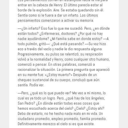
entrar en la cabeza de Henry. El último parecía estar al
borde de la explosión. Aire. Se estaba quedando sin él.
Sentía como si le fuera a dar un infarto. Los últimos
pensamientos comenzaron a activar su memoria.
―¿Un infarto? Eso fue lo que me sucedió. Pero, ¿en dónde
están todos? ¿Enfermeras, doctores? ¿Por qué no hay
nadie ayudándome? ¿Mi familia sabe en donde estoy? ―A
todo pulmón, gritó―: ¿Qué está pasando? ―Su voz hizo
eco a través del vacío y nadie le dio respuesta alguna.
Progresivamente, su pulso se ralentizó; su respiración
volvió a la normalidad y Henry, como cualquier otro humano,
comenzó a pensar. En otras palabras, comenzó a
racionalizar la situación. La primera pregunta que apareció
en su mente fue: «¿Estoy muerto?» Después de un
chequeo sustancial de su cuerpo, concluyó que aún
sentía. Podía ver.
―Pero, ¿qué es lo que puedo ver? Me veo a mí mismo, lo
cual es ya todo un logro. Pero, ¿qué hay de los ángeles,
San Pedro? ¿En dónde están todas esas cosas que
hemos escuchado acerca del cielo? ¿Cielo? ¿Estoy ahí?
Debo de estarlo, no he hecho nada malo en mi vida. Un
ciudadano promedio, empleo promedio, familia promedio.
Definitivamente merezco el cielo si es que existe.