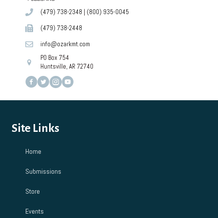
(479) 738-2348
|
(800) 935-0045
(479) 738-2448
info@ozarkmt.com
PO Box 754
Huntsville, AR 72740
Site Links
Home
Submissions
Store
Events