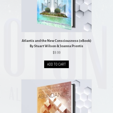
Atlantis and the New Consciousness (eBook)
By Stuart Wilson & Joanna Prentis
$
9.99
ADD TO CART