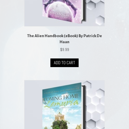
The Alien Handbook (eBook) By Patrick De
Haan
$
9.99
ADD TO CART