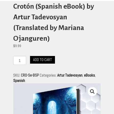
Crotón (Spanish eBook) by
Artur Tadevosyan
(Translated by Mariana
Ojanguren)
$
9.99
Crotón
ADD TO CART
(Spanish
eBook)
by
SKU:
CRO-Se-BSP
Categories:
Artur Tadevosyan
,
eBooks
,
Artur
Spanish
Tadevosyan
(Translated
by
Mariana
Ojanguren)
quantity