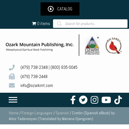
CATALOG
Products
0 items
search
(479) 738-2348
|
(800) 935-0045
(479) 738-2448
info@ozarkmt.com
Home
/
Foreign Languages
/
Spanish
/ Crotón (Spanish eBook) by
Artur Tadevosyan (Translated by Mariana Ojanguren)