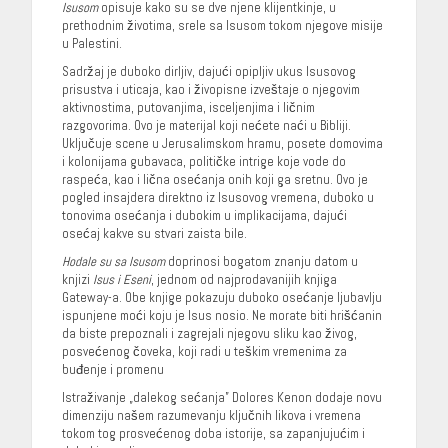
Isusom
opisuje kako su se dve njene klijentkinje, u
prethodnim životima, srele sa Isusom tokom njegove misije
u Palestini.
Sadržaj je duboko dirljiv, dajući opipljiv ukus Isusovog
prisustva i uticaja, kao i živopisne izveštaje o njegovim
aktivnostima, putovanjima, isceljenjima i ličnim
razgovorima. Ovo je materijal koji nećete naći u Bibliji.
Uključuje scene u Jerusalimskom hramu, posete domovima
i kolonijama gubavaca, političke intrige koje vode do
raspeća, kao i lična osećanja onih koji ga sretnu. Ovo je
pogled insajdera direktno iz Isusovog vremena, duboko u
tonovima osećanja i dubokim u implikacijama, dajući
osećaj kakve su stvari zaista bile.
Hodale su sa Isusom
doprinosi bogatom znanju datom u
knjizi
Isus i Eseni
, jednom od najprodavanijih knjiga
Gateway-a. Obe knjige pokazuju duboko osećanje ljubavlju
ispunjene moći koju je Isus nosio. Ne morate biti hrišćanin
da biste prepoznali i zagrejali njegovu sliku kao živog,
posvećenog čoveka, koji radi u teškim vremenima za
buđenje i promenu
Istraživanje „dalekog sećanja” Dolores Kenon dodaje novu
dimenziju našem razumevanju ključnih likova i vremena
tokom tog prosvećenog doba istorije, sa zapanjujućim i