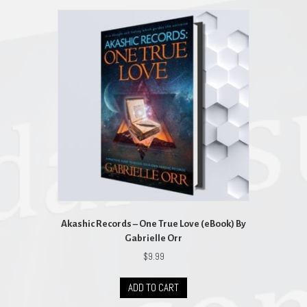
Akashic Records – One True Love (eBook) By
Gabrielle Orr
$
9.99
ADD TO CART