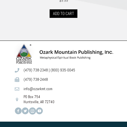
$
9.99
ADD TO CART
(479) 738-2348
|
(800) 935-0045
(479) 738-2448
info@ozarkmt.com
PO Box 754
Huntsville, AR 72740