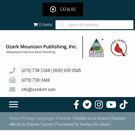
CATALOG
Products
0 items
search
(479) 738-2348
|
(800) 935-0045
(479) 738-2448
info@ozarkmt.com
Home
/
Foreign Languages
/
Serbian
/ Hodale su sa Isusom (Serbian
eBook) by Dolores Cannon (Translated by Vasilija Ida Juhas)