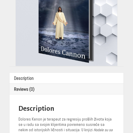
Vasilija
Ida
Juhas)
quantity
Description
Reviews (0)
Description
Dolores Kenon je terapeut za regresiju prošlih života koja
se u radu sa svojim klijentima povremeno susreće sa
nekim od istorijskih ličnosti i situacija. U knjizi
Hodale su sa