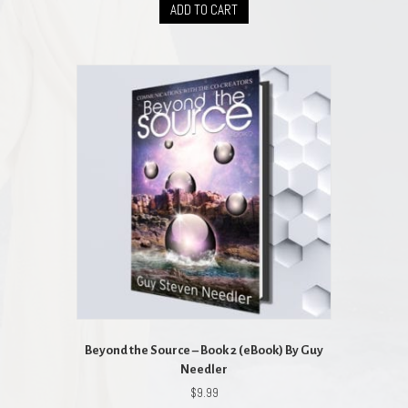
ADD TO CART
Beyond the Source – Book 2 (eBook) By Guy
Needler
$
9.99