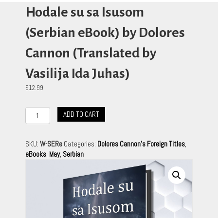
Hodale su sa Isusom
(Serbian eBook) by Dolores
Cannon (Translated by
Vasilija Ida Juhas)
$
12.99
Hodale
ADD TO CART
su
sa
Isusom
SKU:
W-SERe
Categories:
Dolores Cannon's Foreign Titles
,
(Serbian
eBooks
,
May
,
Serbian
eBook)
by
Dolores
Cannon
(Translated
by