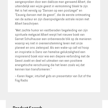
aangesproken door een dakloze man genaamd Albert, die
uiteindelijk een wijze geest in vermomming bleek te zijn.
Het is het vervolg op “Dansen op een postzegel” en
“Eeuwig dansen met de geest”, die de eerste ontmoeting
van de auteur en zijn daaropvolgende astrale reizen met
Albert beschrijven.
“Met zachte humor en vastberaden begeleiding van zijn
spirituele metgezel Albert werpt het nieuwe boek van
Garnet Schulhauser een onbevreesde blik op de manieren
waarop wij niet in overeenstemming leven met onze
planeet en ons zielenpad. Als een wake-up call vol hoop
en inspiratie is Dans van hemelse gelukzaligheid een
inspirerend boek voor wie een diepere verbinding met de
Geest zoekt en deel wil uitmaken van een positieve
energetische verschuiving die het leven zoals wij dat
kennen kan transformeren.”
~ Karen Hager, intuïtief gids en presentator van Out of the
Fog Radio