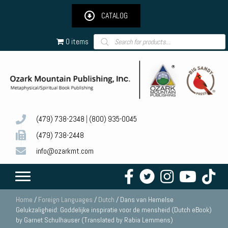
CATALOG
Products
0 items
search
(479) 738-2348
|
(800) 935-0045
(479) 738-2448
info@ozarkmt.com
Home
/
Foreign Languages
/
Dutch
/ Dans van Hemelse
Gelukzaligheid: Goddelijke inspiratie voor de mensheid (Dutch eBook)
by Garnet Schulhauser (Translated by Rabia Lemmens)