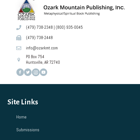
(479) 738-2348
|
(800) 935-0045
(479) 738-2448
info@ozarkmt.com
PO Box 754
Huntsville, AR 72740
Site Links
Home
Submissions