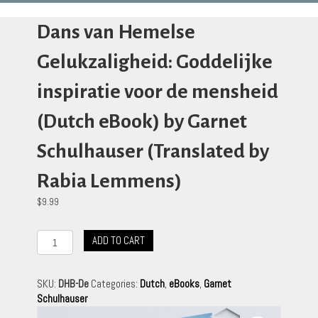
Dans van Hemelse
Gelukzaligheid: Goddelijke
inspiratie voor de mensheid
(Dutch eBook) by Garnet
Schulhauser (Translated by
Rabia Lemmens)
$
9.99
Dans
ADD TO CART
van
Hemelse
Gelukzaligheid:
SKU:
DHB-De
Categories:
Dutch
,
eBooks
,
Garnet
Goddelijke
Schulhauser
inspiratie