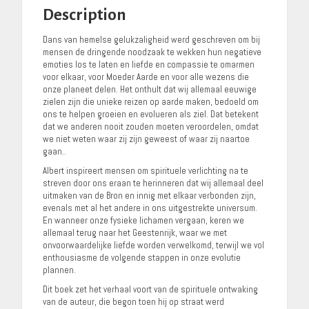
Description
Dans van hemelse gelukzaligheid werd geschreven om bij
mensen de dringende noodzaak te wekken hun negatieve
emoties los te laten en liefde en compassie te omarmen
voor elkaar, voor Moeder Aarde en voor alle wezens die
onze planeet delen. Het onthult dat wij allemaal eeuwige
zielen zijn die unieke reizen op aarde maken, bedoeld om
ons te helpen groeien en evolueren als ziel. Dat betekent
dat we anderen nooit zouden moeten veroordelen, omdat
we niet weten waar zij zijn geweest of waar zij naartoe
gaan..
Albert inspireert mensen om spirituele verlichting na te
streven door ons eraan te herinneren dat wij allemaal deel
uitmaken van de Bron en innig met elkaar verbonden zijn,
evenals met al het andere in ons uitgestrekte universum.
En wanneer onze fysieke lichamen vergaan, keren we
allemaal terug naar het Geestenrijk, waar we met
onvoorwaardelijke liefde worden verwelkomd, terwijl we vol
enthousiasme de volgende stappen in onze evolutie
plannen.
Dit boek zet het verhaal voort van de spirituele ontwaking
van de auteur, die begon toen hij op straat werd