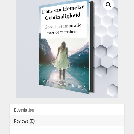
voor
de
mensheid
(Dutch
eBook)
by
Garnet
Schulhauser
(Translated
by
Rabia
Lemmens)
quantity
Description
Reviews (0)