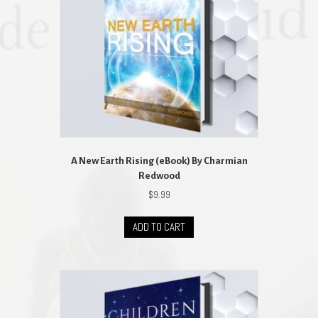
A New Earth Rising (eBook) By Charmian
Redwood
$
9.99
ADD TO CART