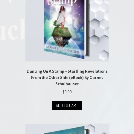
Dancing On A Stamp – Startling Revelations
From the Other Side (eBook) By Garnet
Schulhauser
$
9.99
ADD TO CART