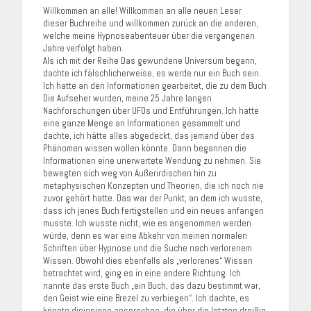
Willkommen an alle! Willkommen an alle neuen Leser
dieser Buchreihe und willkommen zurück an die anderen,
welche meine Hypnoseabenteuer über die vergangenen
Jahre verfolgt haben.
Als ich mit der Reihe Das gewundene Universum begann,
dachte ich fälschlicherweise, es werde nur ein Buch sein.
Ich hatte an den Informationen gearbeitet, die zu dem Buch
Die Aufseher wurden, meine 25 Jahre langen
Nachforschungen über UFOs und Entführungen. Ich hatte
eine ganze Menge an Informationen gesammelt und
dachte, ich hätte alles abgedeckt, das jemand über das
Phänomen wissen wollen könnte. Dann begannen die
Informationen eine unerwartete Wendung zu nehmen. Sie
bewegten sich weg von Außerirdischen hin zu
metaphysischen Konzepten und Theorien, die ich noch nie
zuvor gehört hatte. Das war der Punkt, an dem ich wusste,
dass ich jenes Buch fertigstellen und ein neues anfangen
musste. Ich wusste nicht, wie es angenommen werden
würde, denn es war eine Abkehr von meinen normalen
Schriften über Hypnose und die Suche nach verlorenem
Wissen. Obwohl dies ebenfalls als „verlorenes“ Wissen
betrachtet wird, ging es in eine andere Richtung. Ich
nannte das erste Buch „ein Buch, das dazu bestimmt war,
den Geist wie eine Brezel zu verbiegen“. Ich dachte, es
könnte diejenigen ansprechen, die über die letzten dreißig