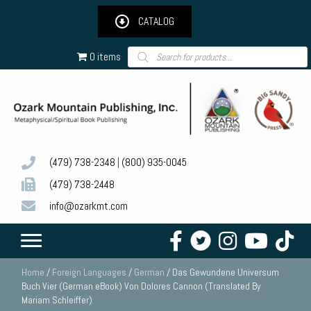
CATALOG
Products
0 items
search
(479) 738-2348
|
(800) 935-0045
(479) 738-2448
info@ozarkmt.com
Home
/
Foreign Languages
/
German
/ Das Gewundene Universum
Buch Vier (German eBook) Von Dolores Cannon (Translated By
Mariam Schleiffer)