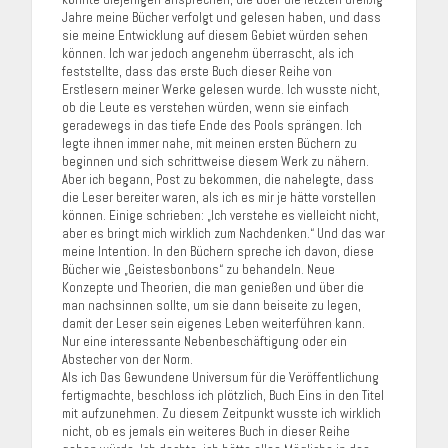
Jahre meine Bücher verfolgt und gelesen haben, und dass
sie meine Entwicklung auf diesem Gebiet würden sehen
können. Ich war jedoch angenehm überrascht, als ich
feststellte, dass das erste Buch dieser Reihe von
Erstlesern meiner Werke gelesen wurde. Ich wusste nicht,
ob die Leute es verstehen würden, wenn sie einfach
geradewegs in das tiefe Ende des Pools sprängen. Ich
legte ihnen immer nahe, mit meinen ersten Büchern zu
beginnen und sich schrittweise diesem Werk zu nähern.
Aber ich begann, Post zu bekommen, die nahelegte, dass
die Leser bereiter waren, als ich es mir je hätte vorstellen
können. Einige schrieben: „Ich verstehe es vielleicht nicht,
aber es bringt mich wirklich zum Nachdenken.“ Und das war
meine Intention. In den Büchern spreche ich davon, diese
Bücher wie „Geistesbonbons“ zu behandeln. Neue
Konzepte und Theorien, die man genießen und über die
man nachsinnen sollte, um sie dann beiseite zu legen,
damit der Leser sein eigenes Leben weiterführen kann.
Nur eine interessante Nebenbeschäftigung oder ein
Abstecher von der Norm.
Als ich Das Gewundene Universum für die Veröffentlichung
fertigmachte, beschloss ich plötzlich, Buch Eins in den Titel
mit aufzunehmen. Zu diesem Zeitpunkt wusste ich wirklich
nicht, ob es jemals ein weiteres Buch in dieser Reihe