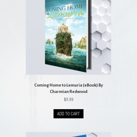
Coming Home to Lemuria (eBook) By
Charmian Redwood
$
9.99
ADD TO CART