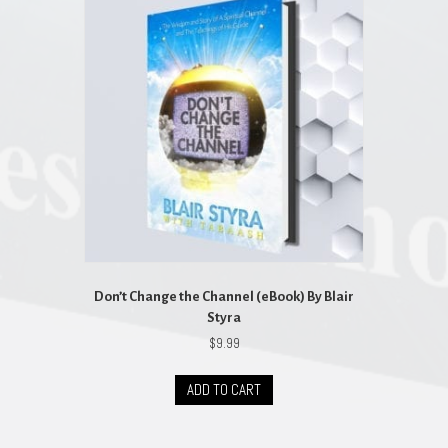
Don’t Change the Channel (eBook) By Blair
Styra
$
9.99
ADD TO CART