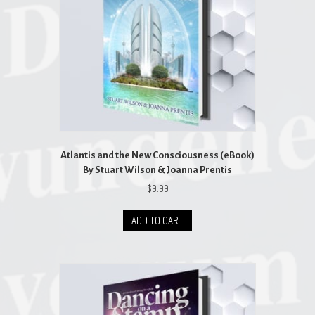
Atlantis and the New Consciousness (eBook)
By Stuart Wilson & Joanna Prentis
$
9.99
ADD TO CART