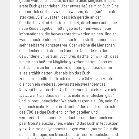
geben würde. Ich dachte, ich hätte alles Mögliche in das
erste Buch geschrieben. Aber etwas ließ es mich Buch Eins
nennen. Ich sollte inzwischen wissen, dass „sie“ dahinter
steckten. „Sie“ wussten, dass ich gerade an der
Oberfläche gekratzt hatte, und jetzt, da ich mich auf diese
neue Reise begeben hatte, gab es tonnenweise neue
Informationen, die hervorgebracht werden sollten. Und so
war es auch. Jedes Buch dieser Reihe stellte immer noch
mehr seltsame Konzepte vor, über welche die Menschen
nachdenken und staunen konnten. Am Ende von Das
Gewundene Universum, Buch Drei, dachte ich wirklich, dass
sie mir das äußerst Mögliche gegeben hätten. Dass es
nichts mehr zu lernen und zu erleben gab. Dass sie mir
alles erzählt hätten. Aber als ich das Buch
zusammenstellte, hatte ich eine letzte Sitzung in Montreal,
die noch ein weiteres, bewusstseinsveränderndes
Konzept hervorbrachte. Am Ende jenes Kapitels sagte ich:
„Jetzt weiß ich, dass es nichts mehr zu entdecken gibt.“
Und in ihrer unendlichen Weisheit sagten sie: „Oh, nein! Es
gibt noch mehr! Es gibt noch mehr!“ Und damit konnte ich
das 700-seitige Buch endlich fertigstellen und
veröffentlichen lassen. Sie erlaubten mir dann, mich ein
paar Monate auszuruhen, während das Buch in Produktion
ging. Alle meine Hypnosesitzungen waren „normal“, nur die
übliche Therapie, um Menschen bei ihren körperlichen und