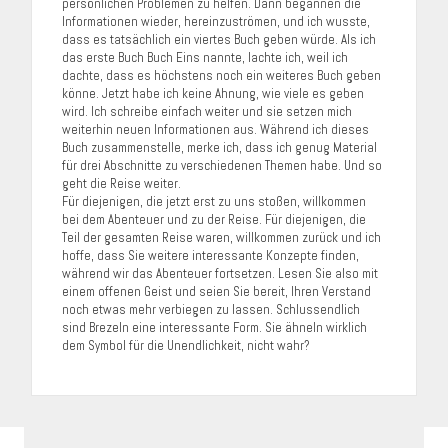
persönlichen Problemen zu helfen. Dann begannen die
Informationen wieder, hereinzuströmen, und ich wusste,
dass es tatsächlich ein viertes Buch geben würde. Als ich
das erste Buch Buch Eins nannte, lachte ich, weil ich
dachte, dass es höchstens noch ein weiteres Buch geben
könne. Jetzt habe ich keine Ahnung, wie viele es geben
wird. Ich schreibe einfach weiter und sie setzen mich
weiterhin neuen Informationen aus. Während ich dieses
Buch zusammenstelle, merke ich, dass ich genug Material
für drei Abschnitte zu verschiedenen Themen habe. Und so
geht die Reise weiter.
Für diejenigen, die jetzt erst zu uns stoßen, willkommen
bei dem Abenteuer und zu der Reise. Für diejenigen, die
Teil der gesamten Reise waren, willkommen zurück und ich
hoffe, dass Sie weitere interessante Konzepte finden,
während wir das Abenteuer fortsetzen. Lesen Sie also mit
einem offenen Geist und seien Sie bereit, Ihren Verstand
noch etwas mehr verbiegen zu lassen. Schlussendlich
sind Brezeln eine interessante Form. Sie ähneln wirklich
dem Symbol für die Unendlichkeit, nicht wahr?