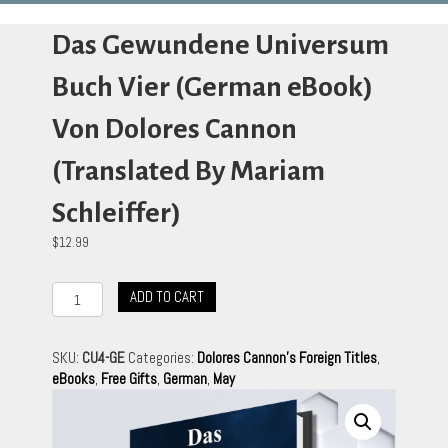
Das Gewundene Universum
Buch Vier (German eBook)
Von Dolores Cannon
(Translated By Mariam
Schleiffer)
$
12.99
Das
ADD TO CART
Gewundene
Universum
Buch
SKU:
CU4-GE
Categories:
Dolores Cannon's Foreign Titles
,
Vier
eBooks
,
Free Gifts
,
German
,
May
(German
eBook)
Von