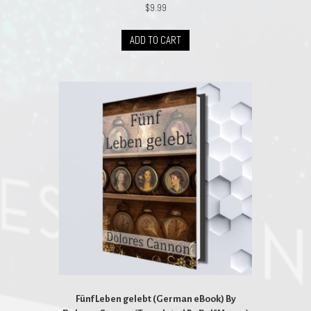
$
9.99
ADD TO CART
Fünf Leben gelebt (German eBook) By