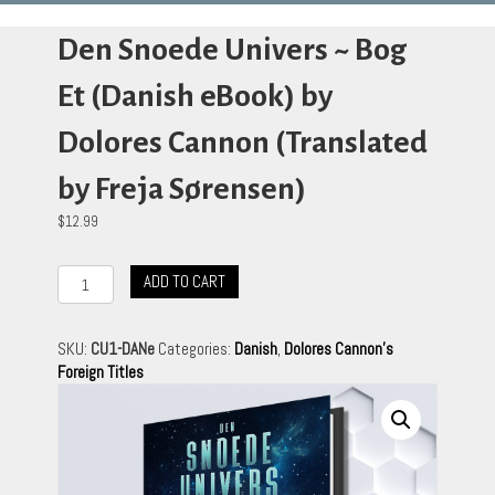
Den Snoede Univers ~ Bog
Et (Danish eBook) by
Dolores Cannon (Translated
by Freja Sørensen)
$
12.99
Den
ADD TO CART
Snoede
Univers
~
SKU:
CU1-DANe
Categories:
Danish
,
Dolores Cannon's
Bog
Foreign Titles
Et
(Danish
eBook)
by
Dolores