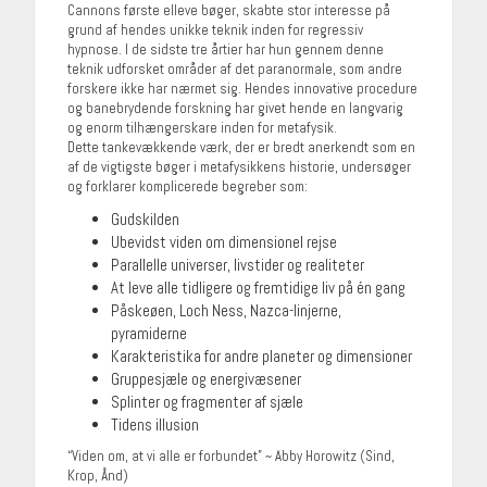
Cannons første elleve bøger, skabte stor interesse på
grund af hendes unikke teknik inden for regressiv
hypnose. I de sidste tre årtier har hun gennem denne
teknik udforsket områder af det paranormale, som andre
forskere ikke har nærmet sig. Hendes innovative procedure
og banebrydende forskning har givet hende en langvarig
og enorm tilhængerskare inden for metafysik.
Dette tankevækkende værk, der er bredt anerkendt som en
af de vigtigste bøger i metafysikkens historie, undersøger
og forklarer komplicerede begreber som:
Gudskilden
Ubevidst viden om dimensionel rejse
Parallelle universer, livstider og realiteter
At leve alle tidligere og fremtidige liv på én gang
Påskeøen, Loch Ness, Nazca-linjerne,
pyramiderne
Karakteristika for andre planeter og dimensioner
Gruppesjæle og energivæsener
Splinter og fragmenter af sjæle
Tidens illusion
“Viden om, at vi alle er forbundet” ~ Abby Horowitz (Sind,
Krop, Ånd)