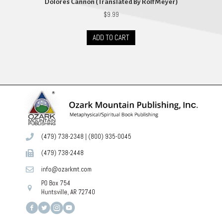
Dolores Cannon (Translated By Rolf Meyer)
$
9.99
ADD TO CART
(479) 738-2348
|
(800) 935-0045
(479) 738-2448
info@ozarkmt.com
PO Box 754
Huntsville, AR 72740