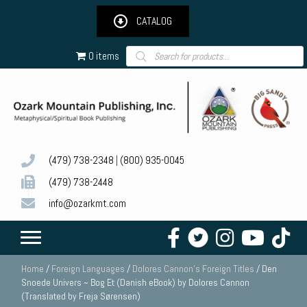
CATALOG
Products
0 items
search
(479) 738-2348
|
(800) 935-0045
(479) 738-2448
info@ozarkmt.com
Home
/
Foreign Languages
/
Dolores Cannon's Foreign Titles
/ Den
Snoede Univers ~ Bog Et (Danish eBook) by Dolores Cannon
(Translated by Freja Sørensen)