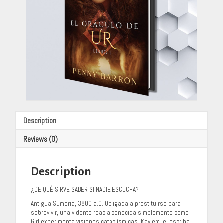
(Translated
by:
Bárbara
Arguello)
quantity
Description
Reviews (0)
Description
¿DE QUÉ SIRVE SABER SI NADIE ESCUCHA?
Antigua Sumeria, 3800 a.C. Obligada a prostituirse para
sobrevivir, una vidente reacia conocida simplemente como
Girl experimenta visiones cataclísmicas. Kaylem, el escriba