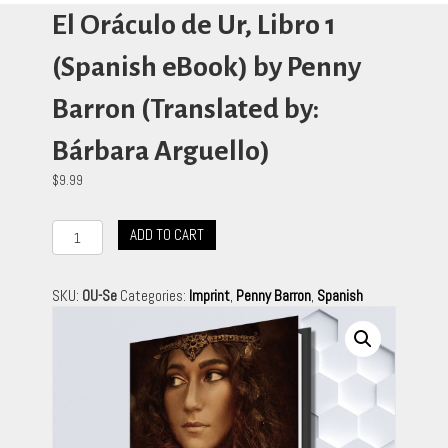
El Oráculo de Ur, Libro 1
(Spanish eBook) by Penny
Barron (Translated by:
Bárbara Arguello)
$
9.99
El
ADD TO CART
Oráculo
de
Ur,
SKU:
OU-Se
Categories:
Imprint
,
Penny Barron
,
Spanish
Libro
1
(Spanish
eBook)
by
Penny
Barron