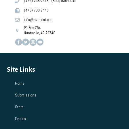
(479) 738-2348
|
(800) 935-0045
(479) 738-2448
info@ozarkmt.com
PO Box 754
Huntsville, AR 72740
Site Links
Home
Submissions
Store
Events