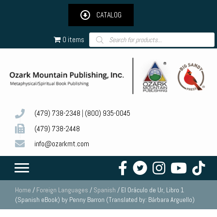
CATALOG
Products
0 items
search
(479) 738-2348
|
(800) 935-0045
(479) 738-2448
info@ozarkmt.com
Home
/
Foreign Languages
/
Spanish
/ El Oráculo de Ur, Libro 1
(Spanish eBook) by Penny Barron (Translated by: Bárbara Arguello)