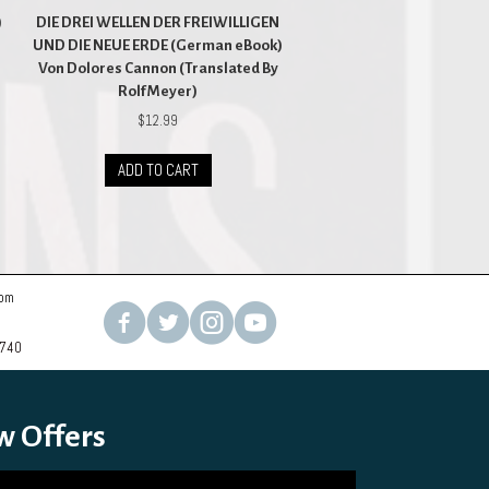
)
DIE DREI WELLEN DER FREIWILLIGEN
UND DIE NEUE ERDE (German eBook)
Von Dolores Cannon (Translated By
Rolf Meyer)
$
12.99
ADD TO CART
com
2740
w Offers