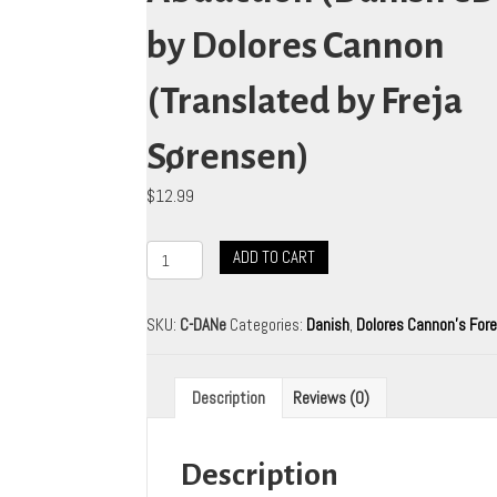
by Dolores Cannon
(Translated by Freja
Sørensen)
$
12.99
THE
ADD TO CART
CUSTODIANS:
Beyond
Abduction
SKU:
C-DANe
Categories:
Danish
,
Dolores Cannon's Fore
(Danish
eBook)
by
Description
Reviews (0)
Dolores
Cannon
(Translated
Description
by