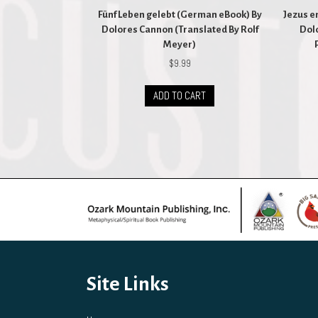
Fünf Leben gelebt (German eBook) By
Jezus e
Dolores Cannon (Translated By Rolf
Dol
Meyer)
$
9.99
ADD TO CART
Site Links