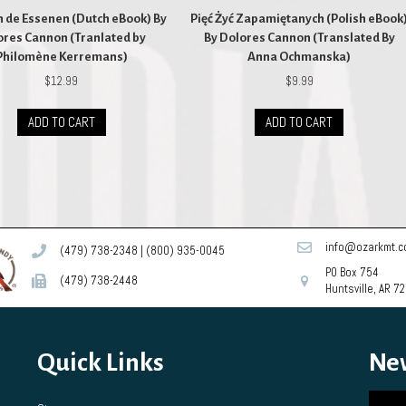
n de Essenen (Dutch eBook) By
Pięć Żyć Zapamiętanych (Polish eBook
ores Cannon (Tranlated by
By Dolores Cannon (Translated By
Philomène Kerremans)
Anna Ochmanska)
$
12.99
$
9.99
ADD TO CART
ADD TO CART
info@ozarkmt.
(479) 738-2348
|
(800) 935-0045
PO Box 754
(479) 738-2448
Huntsville, AR 7
Quick Links
Ne