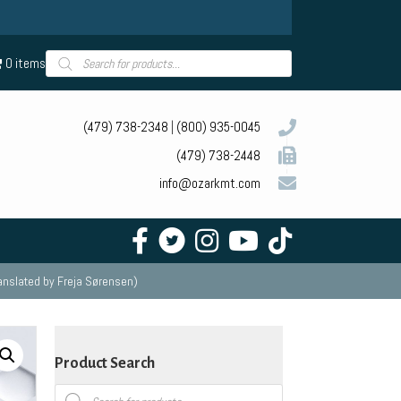
Products
0 items
search
(479) 738-2348
|
(800) 935-0045
(479) 738-2448
info@ozarkmt.com
nslated by Freja Sørensen)
Product Search
Products