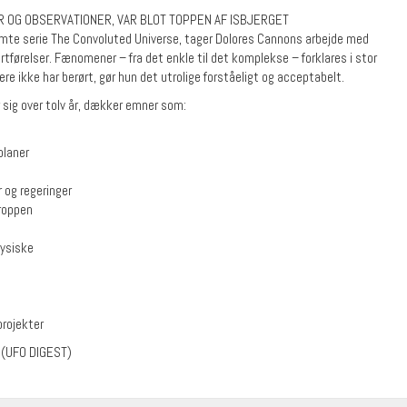
R OG OBSERVATIONER, VAR BLOT TOPPEN AF ISBJERGET
mte serie The Convoluted Universe, tager Dolores Cannons arbejde med
rtførelser. Fænomener – fra det enkle til det komplekse – forklares i stor
re ikke har berørt, gør hun det utrolige forståeligt og acceptabelt.
sig over tolv år, dækker emner som:
planer
og regeringer
kroppen
fysiske
projekter
(UFO DIGEST)