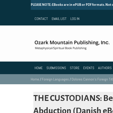
PLEASE NOTE: EBooks are in ePUB or PDF formats. Not
CONTACT
EMAIL LIST
LOG IN
HOME
SUBMISSIONS
STORE
EVENTS
AUTHORS
Home
/
Foreign Languages
/
Dolores Cannon's Foreign Tit
THE CUSTODIANS: B
Abduction (Danish eB