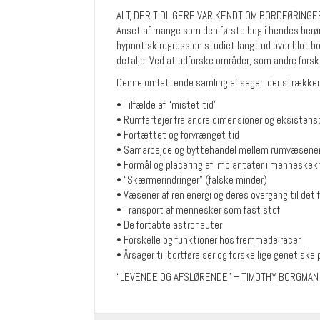
Freja
ALT, DER TIDLIGERE VAR KENDT OM BORDFØRINGE
Sørensen)
Anset af mange som den første bog i hendes berø
quantity
hypnotisk regression studiet langt ud over blot bo
detalje. Ved at udforske områder, som andre forske
Denne omfattende samling af sager, der strækker 
• Tilfælde af “mistet tid”
• Rumfartøjer fra andre dimensioner og eksistens
• Fortættet og forvrænget tid
• Samarbejde og byttehandel mellem rumvæsener 
• Formål og placering af implantater i menneske
• “Skærmerindringer” (falske minder)
• Væsener af ren energi og deres overgang til det 
• Transport af mennesker som fast stof
• De fortabte astronauter
• Forskelle og funktioner hos fremmede racer
• Årsager til bortførelser og forskellige genetiske 
“LEVENDE OG AFSLØRENDE” – TIMOTHY BORGMAN 