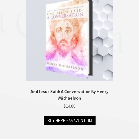
And Jesus Said: A Conversation By Henry
Michaelson
$
14.00
BUY HERE - AMAZON.COM