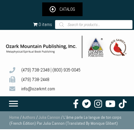
CATALOG
Products
0 items
search
(479) 738-2348
|
(800) 935-0045
(479) 738-2448
info@ozarkmt.com
Home
/
Authors
/
Julia Cannon
/ L’âme parle La langue de ton corps
(French Edition) Par Julia Cannon (Translated By Monique Glibert)