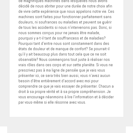
de magnifiques machines dans lesquelles nous avons
décidé de nous abriter pour une durée de notre choix afin
de vivre cette expérience que nous appelons notre vie. Ces
machines sont faites pour fonctionner parfaitement sans
douleurs, ni soufrances ou maladies et peuvent se guérir
de tous les accidents si nous n’intervenons pas. Donc, si
nous sommes conçus pour ne jamais être malade,
pourquoi y a-t-il tant de souffrancess et de maladies?
Pourquoi tant d’entre nous sont constamment dans des
états de douleur et de manque de confort? Se pourrait-il
qu’il y ait beaucoup plus dans tout cela que ce ne soit
observable? Nous commençons tout juste à réaliser nos
vrais rôles dans ces corps et sur cette planète. Si vous ne
prescrivez pas à ma ligne de pensée que je vais vous
présenter ici, ce sera très bien aussi, vous n’avez aucun
besoin d’être entièrement d’accord avec moi pour
comprendre ce que je vais essayer de présenter. Chacun a
droit à sa propre vérité et à sa propre compréhension. Je
vous encourage néanmoins à lire l’information et à décider
par vous-même si elle résonne avec vous.