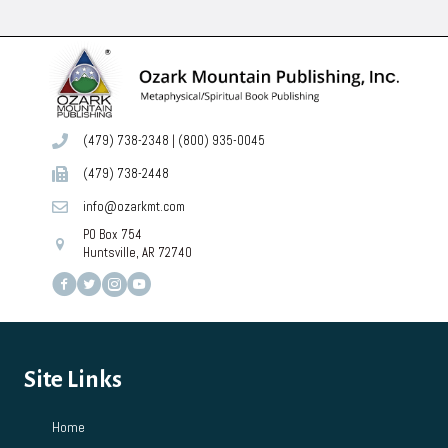
(479) 738-2348
|
(800) 935-0045
(479) 738-2448
info@ozarkmt.com
PO Box 754
Huntsville, AR 72740
Site Links
Home