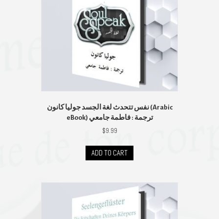
نفس تتحدث لغة الجسد جوليا كانون (Arabic
eBook) ترجمة : فاطمة جامعي
$
9.99
ADD TO CART