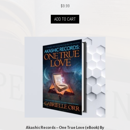
$
9.99
ADD TO CART
Akashic Records – One True Love (eBook) By