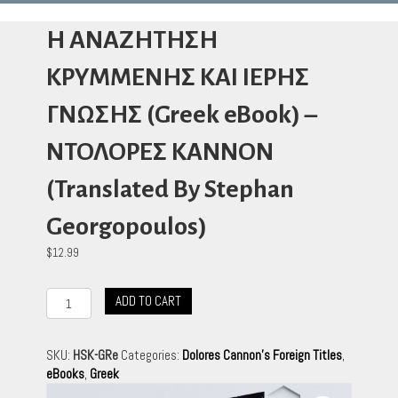
H ΑΝΑΖΗΤΗΣΗ
ΚΡΥΜΜΕΝΗΣ ΚΑΙ ΙΕΡΗΣ
ΓΝΩΣΗΣ (Greek eBook) –
ΝΤΟΛΟΡΕΣ ΚΑΝΝΟΝ
(Translated By Stephan
Georgopoulos)
$
12.99
H
ADD TO CART
ΑΝΑΖΗΤΗΣΗ
ΚΡΥΜΜΕΝΗΣ
ΚΑΙ
SKU:
HSK-GRe
Categories:
Dolores Cannon's Foreign Titles
,
ΙΕΡΗΣ
eBooks
,
Greek
ΓΝΩΣΗΣ