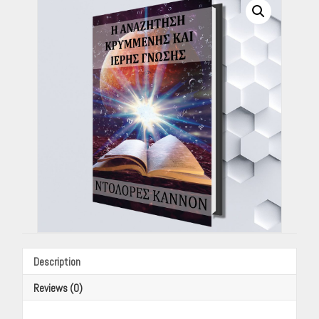
(Greek
eBook)
-
ΝΤΟΛΟΡΕΣ
ΚΑΝΝΟΝ
(Translated
By
Stephan
Georgopoulos)
quantity
Description
Reviews (0)