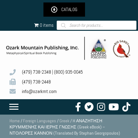
CATALOG
Products
0 items
search
(479) 738-2348
|
(800) 935-0045
(479) 738-2448
info@ozarkmt.com
Home
/
Foreign Languages
/
Greek
/ H ΑΝΑΖΗΤΗΣΗ
ΚΡΥΜΜΕΝΗΣ ΚΑΙ ΙΕΡΗΣ ΓΝΩΣΗΣ (Greek eBook) –
ΝΤΟΛΟΡΕΣ ΚΑΝΝΟΝ (Translated By Stephan Georgopoulos)