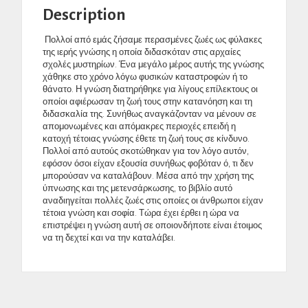
Description
Πολλοί από εμάς ζήσαμε περασμένες ζωές ως φύλακες
της ιερής γνώσης η οποία διδασκόταν στις αρχαίες
σχολές μυστηρίων. Ένα μεγάλο μέρος αυτής της γνώσης
χάθηκε στο χρόνο λόγω φυσικών καταστροφών ή το
θάνατο. Η γνώση διατηρήθηκε για λίγους επίλεκτους οι
οποίοι αφιέρωσαν τη ζωή τους στην κατανόηση και τη
διδασκαλία της. Συνήθως αναγκάζονταν να μένουν σε
απομονωμένες και απόμακρες περιοχές επειδή η
κατοχή τέτοιας γνώσης έθετε τη ζωή τους σε κίνδυνο.
Πολλοί από αυτούς σκοτώθηκαν για τον λόγο αυτόν,
εφόσον όσοι είχαν εξουσία συνήθως φοβόταν ό, τι δεν
μπορούσαν να καταλάβουν. Μέσα από την χρήση της
ύπνωσης και της μετενσάρκωσης, το βιβλίο αυτό
αναδιηγείται πολλές ζωές στις οποίες οι άνθρωποι είχαν
τέτοια γνώση και σοφία. Τώρα έχει έρθει η ώρα να
επιστρέψει η γνώση αυτή σε οποιονδήποτε είναι έτοιμος
να τη δεχτεί και να την καταλάβει.