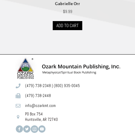
Gabrielle Orr
$
9.99
ADD TO CART
(479) 738-2348
|
(800) 935-0045
(479) 738-2448
info@ozarkmt.com
PO Box 754
Huntsville, AR 72740