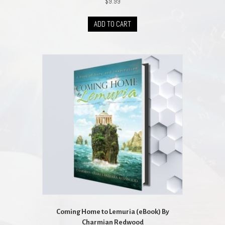
$
9.99
ADD TO CART
Coming Home to Lemuria (eBook) By
Charmian Redwood