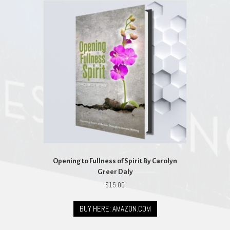
Opening to Fullness of Spirit By Carolyn
Greer Daly
$
15.00
BUY HERE: AMAZON.COM