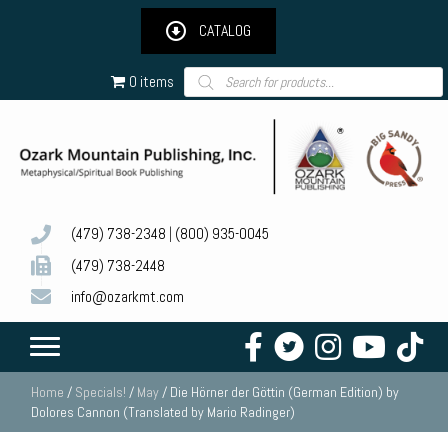
CATALOG
Products
0 items
search
(479) 738-2348
|
(800) 935-0045
(479) 738-2448
info@ozarkmt.com
Home
/
Specials!
/
May
/ Die Hörner der Göttin (German Edition) by
Dolores Cannon (Translated by Mario Radinger)