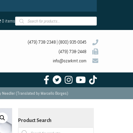
Products
0 items
search
(479) 738-2348
|
(800) 935-0045
(479) 738-2448
info@ozarkmt.com
Needler (Translated by Marcello Borges)
Product Search
Products