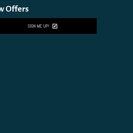
w Offers
SIGN ME UP!