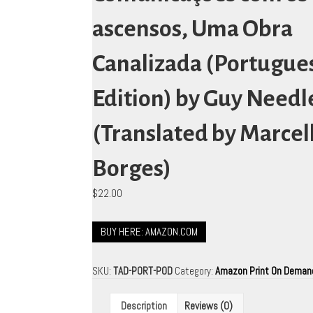
ascensos, Uma Obra
Canalizada (Portugue
Edition) by Guy Needl
(Translated by Marcel
Borges)
$
22.00
BUY HERE: AMAZON.COM
SKU:
TAD-PORT-POD
Category:
Amazon Print On Deman
Description
Reviews (0)