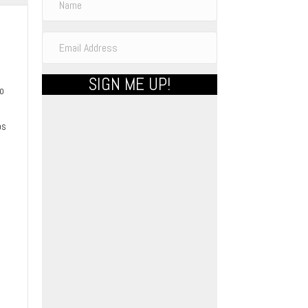
SIGN ME UP!
o
os