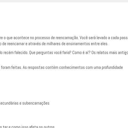
re o que acontece no processo de reencarnação. Você será levado a cada pass
 de reencarnar e através de milhares de ensinamentos entre eles.
 recém falecido. Que perguntas você faria? Como é aí? Os relatos mais antig
 foram feitas. As respostas contém conhecimentos com uma profundidade
secundárias e subencarnações
 ter e como isso afeta os outros