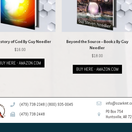
istory of God By Guy Needler
Beyond the Source – Book 2 By Guy
Needler
$
16.00
$
18.00
BUY HERE - AMAZON.COM
BUY HERE - AMAZON.COM
info@ozarkmt.
(479) 738-2348
|
(800) 935-0045
PO Box 754
(479) 738-2448
Huntsville, AR 7