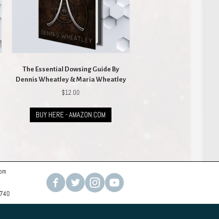
The Essential Dowsing Guide By
Dennis Wheatley & Maria Wheatley
$
12.00
BUY HERE - AMAZON.COM
com
2740