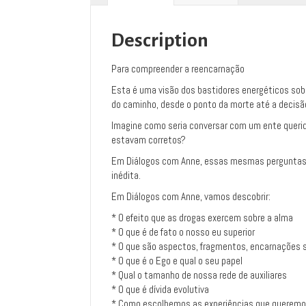
Description
Para compreender a reencarnação
Esta é uma visão dos bastidores energéticos sob
do caminho, desde o ponto da morte até a decisão
Imagine como seria conversar com um ente querido
estavam corretos?
Em
Diálogos com Anne
, essas mesmas perguntas
inédita.
Em
Diálogos com Anne
, vamos descobrir:
* O efeito que as drogas exercem sobre a alma
* O que é de fato o nosso eu superior
* O que são aspectos, fragmentos, encarnações 
* O que é o Ego e qual o seu papel
* Qual o tamanho de nossa rede de auxiliares
* O que é dívida evolutiva
* Como escolhemos as experiências que queremos