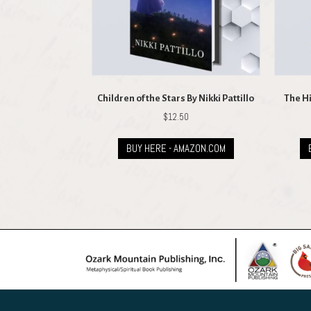
Children of the Stars By Nikki Pattillo
The H
$
12.50
BUY HERE - AMAZON.COM