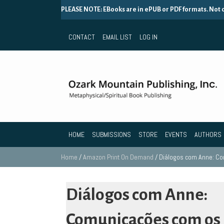
PLEASE NOTE: EBooks are in ePUB or PDF formats. Not
CONTACT
EMAIL LIST
LOG IN
HOME
SUBMISSIONS
STORE
EVENTS
AUTHORS
Home
/
Amazon Print On Demand
/ Diálogos com Anne: Co
Diálogos com Anne:
Comunicações com os