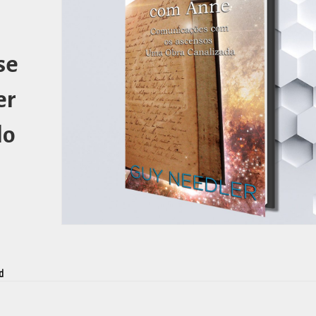
se
er
lo
d