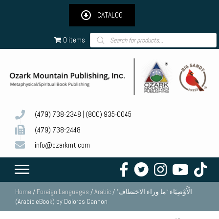
CATALOG
Products
0 items
search
(479) 738-2348
|
(800) 935-0045
(479) 738-2448
info@ozarkmt.com
Home
/
Foreign Languages
/
Arabic
/ ‫الْأَوْصِيَاء “ما وراء الاختطاف”‬
(Arabic eBook) by Dolores Cannon