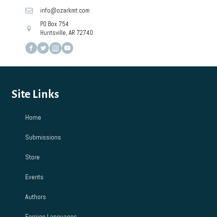
info@ozarkmt.com
PO Box 754
Huntsville, AR 72740
Site Links
Home
Submissions
Store
Events
Authors
Foreign Languages