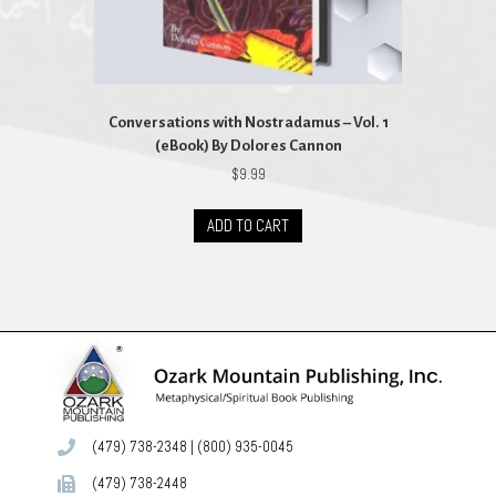
Conversations with Nostradamus – Vol. 1
(eBook) By Dolores Cannon
$
9.99
ADD TO CART
(479) 738-2348
|
(800) 935-0045
(479) 738-2448