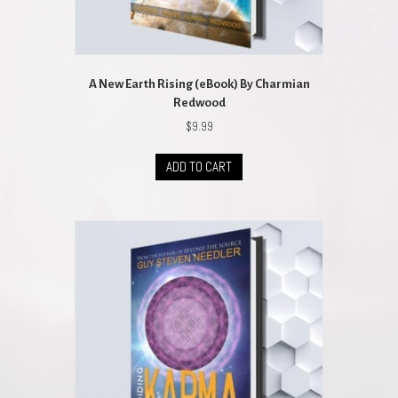
A New Earth Rising (eBook) By Charmian
Redwood
$
9.99
ADD TO CART