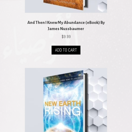
And Then I Knew My Abundance (eBook) By
James Nussbaumer
$
9.99
ADD TO CART