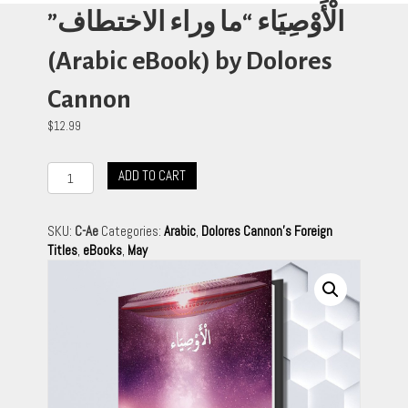
‫الْأَوْصِيَاء “ما وراء الاختطاف”‬
(Arabic eBook) by Dolores
Cannon
$
12.99
‫الْأَوْصِيَاء
ADD TO CART
"ما
وراء
الاختطاف"‬
SKU:
C-Ae
Categories:
Arabic
,
Dolores Cannon's Foreign
(Arabic
Titles
,
eBooks
,
May
eBook)
by
Dolores
Cannon
quantity