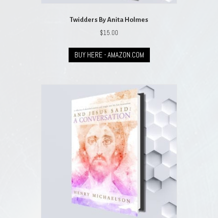
Twidders By Anita Holmes
$
15.00
BUY HERE - AMAZON.COM