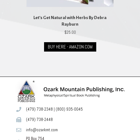
Let’s Get Natural with Herbs By Debra
Rayburn
$
25.00
BUY HERE - AMAZON.COM
(479) 738-2348
|
(800) 935-0045
(479) 738-2448
info@ozarkmt.com
PO Box 754