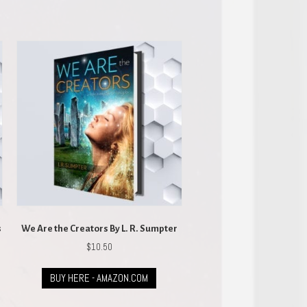
s
We Are the Creators By L. R. Sumpter
$
10.50
BUY HERE - AMAZON.COM