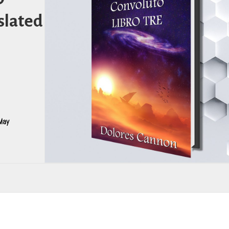
slated
May