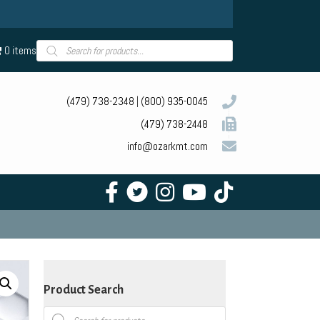
Products
0 items
search
(479) 738-2348
|
(800) 935-0045
(479) 738-2448
info@ozarkmt.com
Product Search
Products