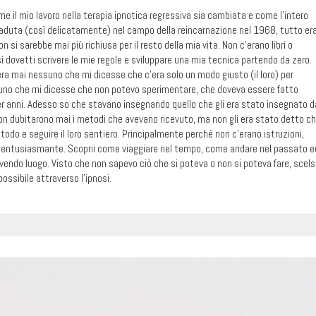
 il mio lavoro nella terapia ipnotica regressiva sia cambiata e come l’intero
duta (così delicatamente) nel campo della reincarnazione nel 1968, tutto er
si sarebbe mai più richiusa per il resto della mia vita. Non c’erano libri o
osì dovetti scrivere le mie regole e sviluppare una mia tecnica partendo da zero.
ra mai nessuno che mi dicesse che c’era solo un modo giusto (il loro) per
suno che mi dicesse che non potevo sperimentare, che doveva essere fatto
r anni. Adesso so che stavano insegnando quello che gli era stato insegnato d
on dubitarono mai i metodi che avevano ricevuto, ma non gli era stato detto c
todo e seguire il loro sentiero. Principalmente perché non c’erano istruzioni,
ed entusiasmante. Scoprii come viaggiare nel tempo, come andare nel passato e
avendo luogo. Visto che non sapevo ciò che si poteva o non si poteva fare, scels
possibile attraverso l’ipnosi.