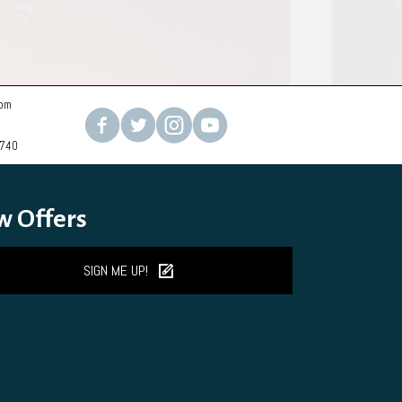
com
2740
w Offers
SIGN ME UP!