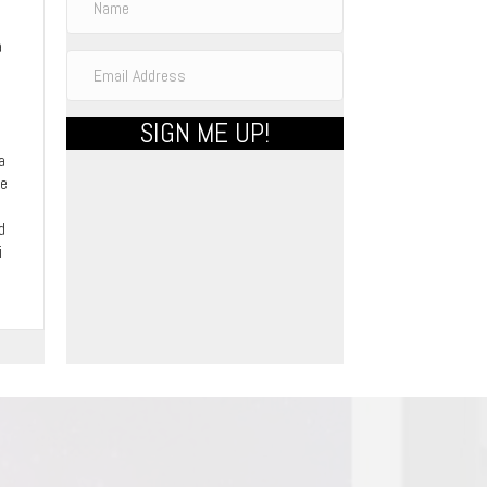
a
SIGN ME UP!
a
he
d
i