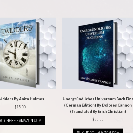
widders By Anita Holmes
Unergründliches Universum Buch Ein
(German Edition) By Dolores Cannon
$
15.00
(Translated By Erich Christian)
$
35.00
BUY HERE - AMAZON.COM
BUY HERE - AMAZON.COM