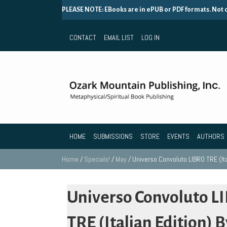
PLEASE NOTE: EBooks are in ePUB or PDF formats. Not
CONTACT
EMAIL LIST
LOG IN
HOME
SUBMISSIONS
STORE
EVENTS
AUTHORS
Home
/
Specials!
/
May
/ Universo Convoluto LIBRO TRE (Ita
Universo Convoluto L
TRE (Italian Edition) B