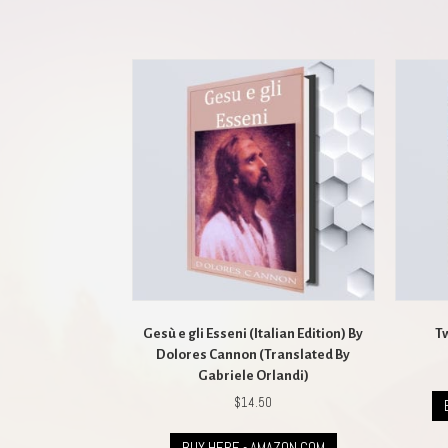
Gesù e gli Esseni (Italian Edition) By
T
Dolores Cannon (Translated By
Gabriele Orlandi)
$
14.50
BUY HERE - AMAZON.COM