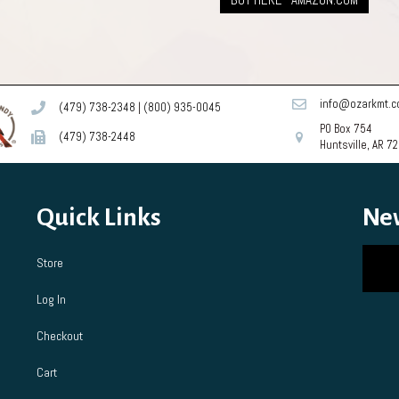
info@ozarkmt.
(479) 738-2348
|
(800) 935-0045
PO Box 754
(479) 738-2448
Huntsville, AR 7
Quick Links
Ne
Store
Log In
Checkout
Cart