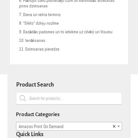
6. Plānojot savu pasreizējo dzīvi un karmiskās attiecības
pirms dzimsanas
7. Dieva un velna termins
8. “Slikto” dzīvju nozīme
9. Dazādās padomes un to ietekme uz cilvēci un Visumu
10. Ienāksanas
11. Dzimsanas pieredze
Product Search
Products
search
Product Categories
Amazon Print On Demand
×
Quick Links