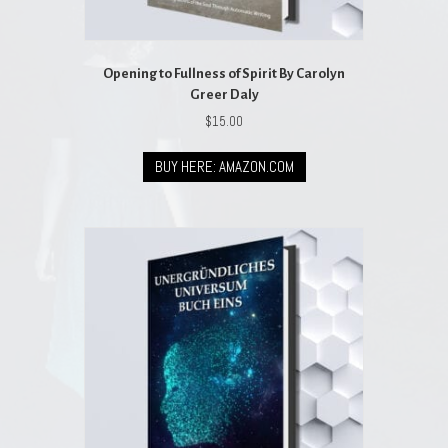
Opening to Fullness of Spirit By Carolyn
Greer Daly
$
15.00
BUY HERE: AMAZON.COM