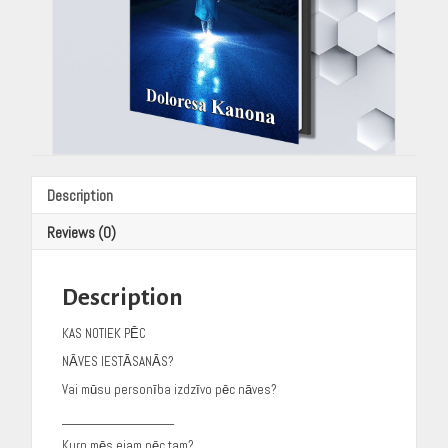
Description
Reviews (0)
Description
KAS NOTIEK PĒC
NĀVES IESTĀSANĀS?
Vai mūsu personība izdzīvo pēc nāves?
________________
Kurp mēs ejam pēc tam?