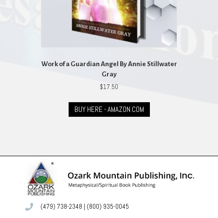
Work of a Guardian Angel By Annie Stillwater
Gray
$
17.50
BUY HERE - AMAZON.COM
(479) 738-2348
|
(800) 935-0045