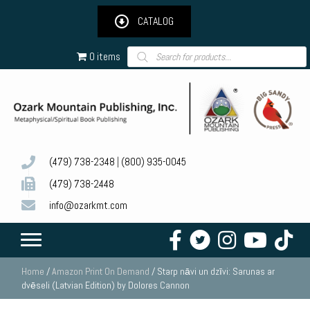
CATALOG
Products
0 items
search
(479) 738-2348
|
(800) 935-0045
(479) 738-2448
info@ozarkmt.com
Home
/
Amazon Print On Demand
/ Starp nāvi un dzīvi: Sarunas ar
dvēseli (Latvian Edition) by Dolores Cannon