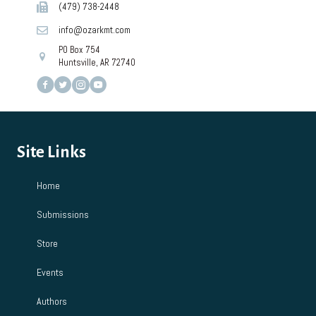
(479) 738-2448
info@ozarkmt.com
PO Box 754
Huntsville, AR 72740
Site Links
Home
Submissions
Store
Events
Authors