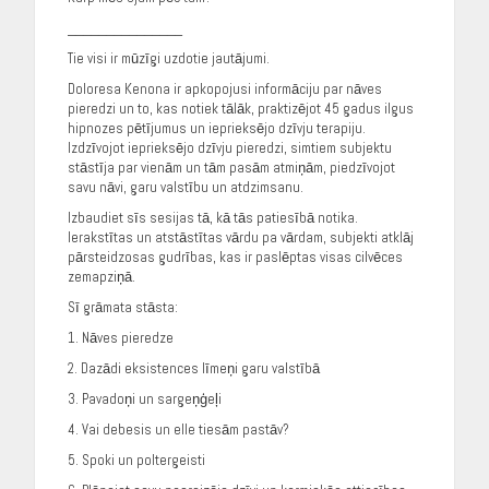
_______________
Tie visi ir mūzīgi uzdotie jautājumi.
Doloresa Kenona ir apkopojusi informāciju par nāves
pieredzi un to, kas notiek tālāk, praktizējot 45 gadus ilgus
hipnozes pētījumus un ieprieksējo dzīvju terapiju.
Izdzīvojot ieprieksējo dzīvju pieredzi, simtiem subjektu
stāstīja par vienām un tām pasām atmiņām, piedzīvojot
savu nāvi, garu valstību un atdzimsanu.
Izbaudiet sīs sesijas tā, kā tās patiesībā notika.
Ierakstītas un atstāstītas vārdu pa vārdam, subjekti atklāj
pārsteidzosas gudrības, kas ir paslēptas visas cilvēces
zemapziņā.
Sī grāmata stāsta:
1. Nāves pieredze
2. Dazādi eksistences līmeņi garu valstībā
3. Pavadoņi un sargeņģeļi
4. Vai debesis un elle tiesām pastāv?
5. Spoki un poltergeisti