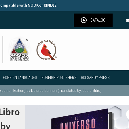
 compatible with NOOK or KINDLE.
CATALOG
FOREIGN LANGUAGES
FOREIGN PUBLISHERS
BIG SANDY PRESS
Spanish Edition) by Dolores Cannon (Translated by: Laura Mitre)
Libro
 by