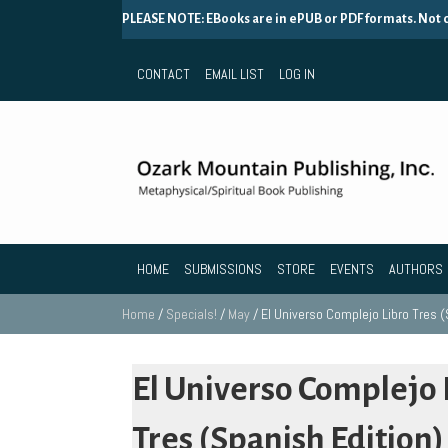
PLEASE NOTE: EBooks are in ePUB or PDF formats. Not
CONTACT
EMAIL LIST
LOG IN
HOME
SUBMISSIONS
STORE
EVENTS
AUTHORS
Home
/
Specials!
/
May
/ El Universo Complejo Libro Tres (
El Universo Complejo 
Tres (Spanish Edition)