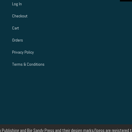
Log In
Checkout
Cart
Orders
Privacy Policy
Terms & Conditions
 Publishing and Big Sandy Press and their design marks/logos are registered t