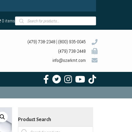
Products
0 items
search
(479) 738-2348
|
(800) 935-0045
(479) 738-2448
info@ozarkmt.com
Product Search
Products