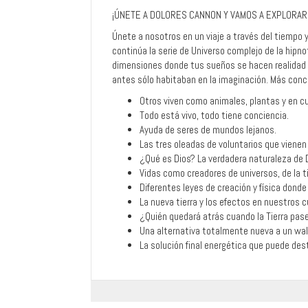
¡ÚNETE A DOLORES CANNON Y VAMOS A EXPLORAR
Únete a nosotros en un viaje a través del tiempo y
continúa la serie de
Universo complejo
de la hipn
dimensiones donde tus sueños se hacen realidad y 
antes sólo habitaban en la imaginación. Más conc
Otros viven como animales, plantas y en c
Todo está vivo, todo tiene conciencia.
Ayuda de seres de mundos lejanos.
Las tres oleadas de voluntarios que vienen
¿Qué es Dios? La verdadera naturaleza de 
Vidas como creadores de universos, de la tie
Diferentes leyes de creación y física donde
La nueva tierra y los efectos en nuestros 
¿Quién quedará atrás cuando la Tierra pase
Una alternativa totalmente nueva a un wal
La solución final energética que puede dest