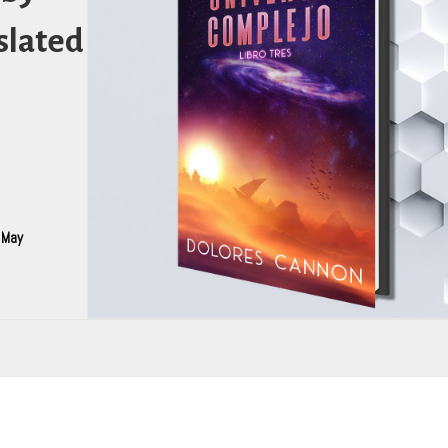
slated
,
May