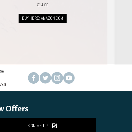
$
14.00
BUY HERE: AMAZON.COM
com
2740
w Offers
SIGN ME UP!