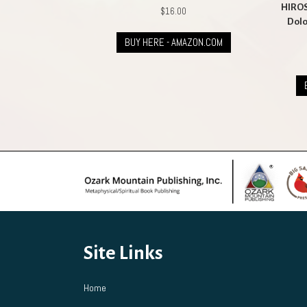
HIROS
$
16.00
Dolo
BUY HERE - AMAZON.COM
Site Links
Home