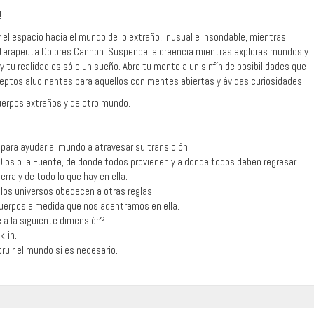
!
 el espacio hacia el mundo de lo extraño, inusual e insondable, mientras
oterapeuta Dolores Cannon. Suspende la creencia mientras exploras mundos y
tu realidad es sólo un sueño. Abre tu mente a un sinfín de posibilidades que
eptos alucinantes para aquellos con mentes abiertas y ávidas curiosidades.
uerpos extraños y de otro mundo.
 para ayudar al mundo a atravesar su transición.
Dios o la Fuente, de donde todos provienen y a donde todos deben regresar.
rra y de todo lo que hay en ella.
 los universos obedecen a otras reglas.
cuerpos a medida que nos adentramos en ella.
 a la siguiente dimensión?
k-in.
ruir el mundo si es necesario.