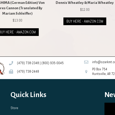
HIMA (German Edition) Von
Dennis Wheatley & Maria Wheatley
res Cannon (Translated By
$
12.00
Mariam Schleiffer)
$
13.00
BUY HERE - AMAZON.COM
BUY HERE - AMAZON.COM
info@ozarkmt.
(479) 738-2348
|
(800) 935-0045
PO Box 754
(479) 738-2448
Huntsville, AR 7
Quick Links
Ne
Store