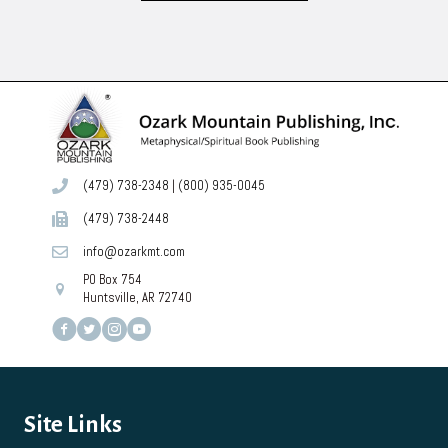
(479) 738-2348
|
(800) 935-0045
(479) 738-2448
info@ozarkmt.com
PO Box 754
Huntsville, AR 72740
Site Links