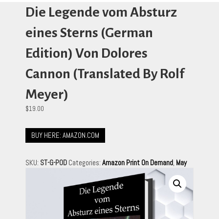
Die Legende vom Absturz
eines Sterns (German
Edition) Von Dolores
Cannon (Translated By Rolf
Meyer)
$
19.00
BUY HERE: AMAZON.COM
SKU:
ST-G-POD
Categories:
Amazon Print On Demand
,
May