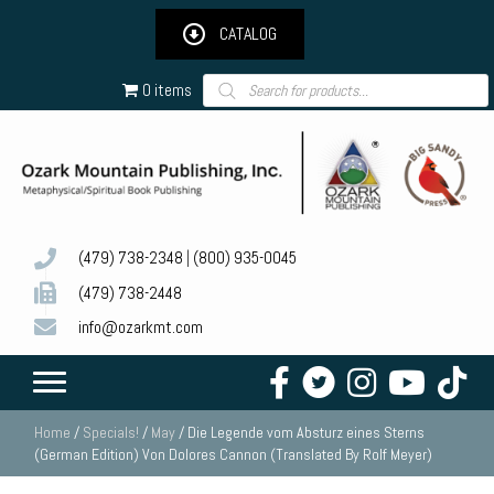
CATALOG
Products
0 items
search
(479) 738-2348
|
(800) 935-0045
(479) 738-2448
info@ozarkmt.com
Home
/
Specials!
/
May
/ Die Legende vom Absturz eines Sterns
(German Edition) Von Dolores Cannon (Translated By Rolf Meyer)