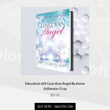
Education of A Guardian Angel By Annie
Stillwater Gray
$
25.00
BUY HERE - AMAZON.COM