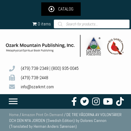
CATALOG
Products
0 items
search
(479) 738-2348
|
(800) 935-0045
(479) 738-2448
info@ozarkmt.com
Home
/
Amazon Print On Demand
/ DE TRE VÅGORNA AV VOLONTÄRER
OCH DEN NYA JORDEN (Swedish Edition) by Dolores Cannon
(Translated by Herman Anders Sørensen)