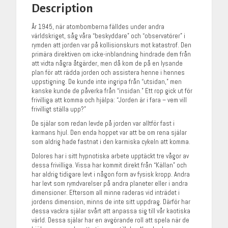
Description
År 1945, när atombomberna fälldes under andra
världskriget, såg våra “beskyddare” och “observatörer” i
rymden att jorden var på kollisionskurs mot katastrof. Den
primära direktiven om icke-inblandning hindrade dem från
att vidta några åtgärder, men då kom de på en lysande
plan för att rädda jorden och assistera henne i hennes
uppstigning. De kunde inte ingripa från “utsidan,” men
kanske kunde de påverka från “insidan.” Ett rop gick ut för
frivilliga att komma och hjälpa: “Jorden är i fara – vem vill
frivilligt ställa upp?”
De själar som redan levde på jorden var alltför fast i
karmans hjul. Den enda hoppet var att be om rena själar
som aldrig hade fastnat i den karmiska cykeln att komma.
Dolores har i sitt hypnotiska arbete upptäckt tre vågor av
dessa frivilliga. Vissa har kommit direkt från “Källan” och
har aldrig tidigare levt i någon form av fysisk kropp. Andra
har levt som rymdvarelser på andra planeter eller i andra
dimensioner. Eftersom all minne raderas vid inträdet i
jordens dimension, minns de inte sitt uppdrag. Därför har
dessa vackra själar svårt att anpassa sig till vår kaotiska
värld. Dessa själar har en avgörande roll att spela när de