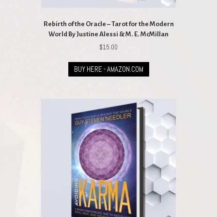
Rebirth of the Oracle – Tarot for the Modern
World By Justine Alessi & M. E. McMillan
$
15.00
BUY HERE - AMAZON.COM