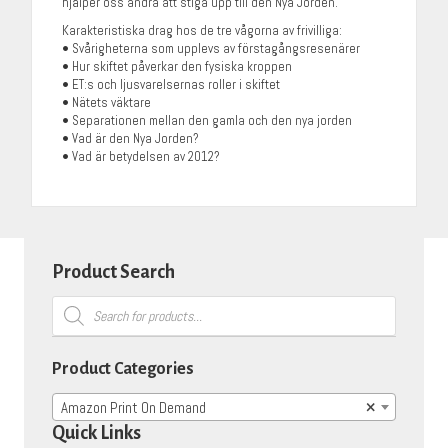
hjälper oss andra att stiga upp till den Nya Jorden.
Karakteristiska drag hos de tre vågorna av frivilliga:
• Svårigheterna som upplevs av förstagångsresenärer
• Hur skiftet påverkar den fysiska kroppen
• ET:s och ljusvarelsernas roller i skiftet
• Nätets väktare
• Separationen mellan den gamla och den nya jorden
• Vad är den Nya Jorden?
• Vad är betydelsen av 2012?
Product Search
Products
search
Product Categories
Amazon Print On Demand
×
Quick Links