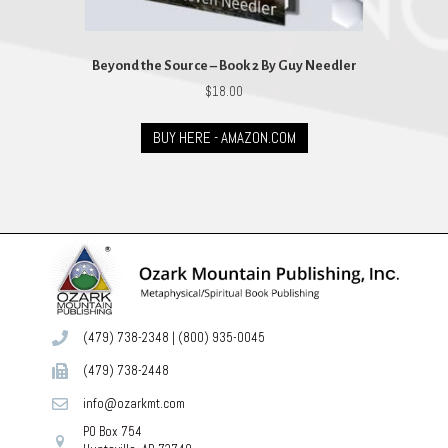
Beyond the Source – Book 2 By Guy Needler
$
18.00
BUY HERE - AMAZON.COM
(479) 738-2348
|
(800) 935-0045
(479) 738-2448
info@ozarkmt.com
PO Box 754