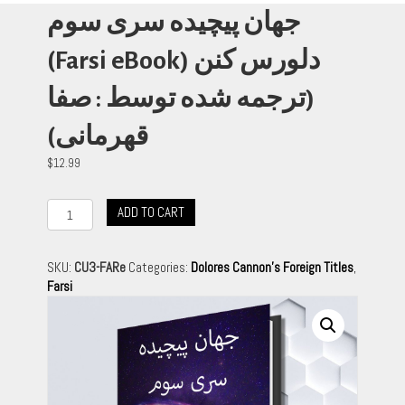
جهان پیچیده سری سوم
(Farsi eBook) دلورس کنن
(ترجمه شده توسط : صفا
قهرمانی)
$
12.99
جهان
ADD TO CART
پیچیده
سری
سوم
SKU:
CU3-FARe
Categories:
Dolores Cannon's Foreign Titles
,
(Farsi
Farsi
eBook)
دلورس
کنن
(ترجمه
شده
توسط