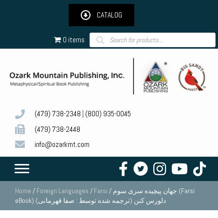
CATALOG
Products
0 items
search
(479) 738-2348
|
(800) 935-0045
(479) 738-2448
info@ozarkmt.com
/ جهان پیچیده سری سوم (Farsi
Farsi
/
Foreign Languages
/
Home
eBook) دلورس کنن (ترجمه شده توسط : صفا قهرمانی)